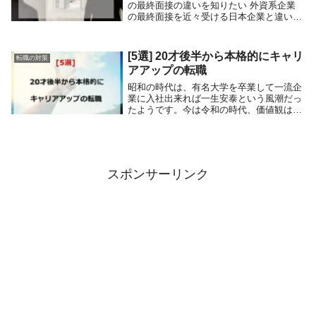
の最終面接の違いを知りたい 外資系企業
の最終面接を近々受ける日本企業と違い、
外資系企業中途採用の多くは退職者等によ
る欠員補充となる。そして既に最終面接に
進んでいるので、書類選考と1次又は1次及
[5選] 20才後半から本格的にキャリ
転職の対策
び2次面接...
アアップの転職
昭和の時代は、有名大学を卒業して一流企
業に入社出来れば一生安泰という風潮だっ
たようです。今は令和の時代、価値観は大
きく変化している。以前は官僚養成機関と
まで言われた東京大学でさえ、卒業生また
は在学中に起業して創造することを善とし
ている。また...
スポンサーリンク