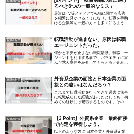
[6ポイント]「転職活動の際に避け
転職の対策
るべき6つの一般的なミス」
最近はTV等メディアで転職に関する広告
を頻繁に見かけるようになり、転職を手助
ける企業等を一般の方々も多く知るように
なった。しかし、欧米と違い転職する事で
キャリアアップする人材は日本では未だ多
くない。そう、多くの転職希望者は転職経
転職活動が進まない、原因は転職
転職の対策
験初心者かも...
エージェントだった。
何かと不安が止まない転職活動。転職エー
ジェントを利用する事で、バラエティに富
んだ求人案件を紹介してもらえると企み転
職活動を進めたが、転職エージェントとの
面談後先行きが見えなくなったと言う転職
希望者はいないだろうか？私の事例を含
外資系企業の面接と日本企業の面
転職の対策
め、円滑に転職...
接との違いはなんだろう？
これまで転職活動を行ってきて過去に無事
に転職成功した経験があったとしても、初
めての経験には緊張するものです。その初
めての経験に外資系企業へ転職を試みた
時、必ず経験する事が面接です。面接の主
旨は、日本企業であっても外資系企業であ
【3 Point】外資系企業 最終面接
転職の対策
っても変わらな...
で内定を獲得しよう。
以下のような方に 日本企業と外資系企業