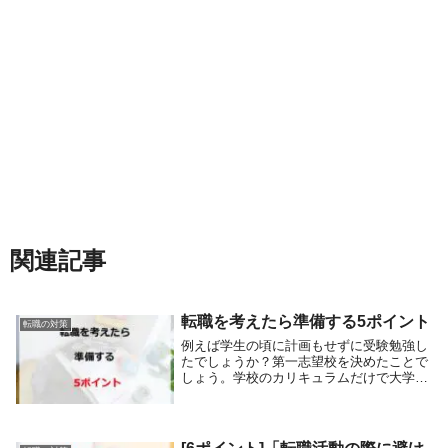
関連記事
転職を考えたら準備する5ポイント
転職の対策
例えば学生の頃に計画もせずに受験勉強し
たでしょうか？第一志望校を決めたことで
しょう。学校のカリキュラムだけで大学受
験対策は十分でしたでしょうか？進学塾等
にかよっていませんでしたか？転職を決断
して、突然履歴書・職務経歴書を書き出す
事を転職の準...