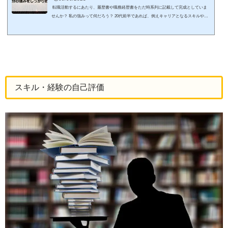
転職活動するにあたり、履歴書や職務経歴書をただ時系列に記載して完成としていま
せんか？ 私の強みって何だろう？ 20代前半であれば、例えキャリアとなるスキルや経
験に基づく成果が少なくとも将来の可能性を見込んで採用を行う企業も多い事だろ
う。 しかし、30代以降転職するあたり、キャリアが無く消去法として「未経験」でも
入社可能な企業を転職先に選んでしまうと、現在より労働条件を下げることになり当然
年収も下がるのでモチベーションを上げるきっかけを無くしてしまうでしょう。 例え
ば30代であ...
スキル・経験の自己評価