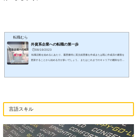
転職むら
外資系企業への転職の第一歩
🕒️08/19/2023
転職活動を始めるにあたり、履歴書特に英文経歴書を作成または既に作成済の書類を
更新することから始める方が多いでしょう。 またはこれまでのキャリアの棚卸を行
い、転職先企業の業界や職種を定めることをするでしょう。 これらの行為は確かに重
要ですが、効果的で実効性のある外資系企業への転職を試みるのであれば最初に起こす
行動は違います。 エージェントを探す過去に転職経験があるのであれば、エージェン
トと言われて違和感は多くないでしょう。 しかし、初めての転職を試みる方や転職経
験は過去に...
言語スキル