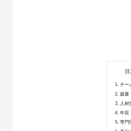
目
チー
裁量
人材
年収
専門