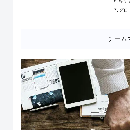
牽引
グロ
チーム