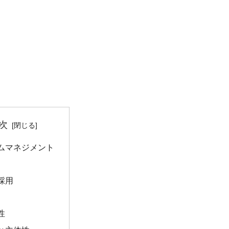
次
ムマネジメント
採用
性